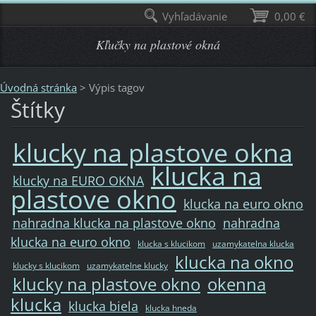
Vyhľadávanie
0,00 €
Kľučky na plastové okná
Úvodná stránka
>
Výpis tagov
Štítky
klucky na plastove okna
klucka na
klucky na EURO OKNA
plastove okno
klucka na euro okno
nahradna klucka na plastove okno
nahradna
klucka na euro okno
klucka s klucikom
uzamykatelna klucka
klucka na okno
klucky s klucikom
uzamykatelne klucky
klucky na plastove okno
okenna
klucka
klucka biela
klucka hneda