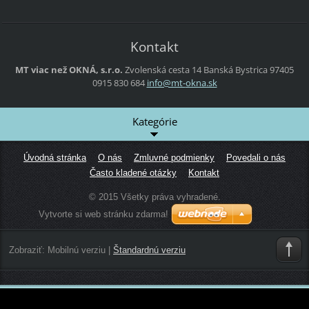
Kontakt
MT viac než OKNÁ, s.r.o.
Zvolenská cesta 14
Banská Bystrica
97405
0915 830 684
info@mt-
okna.sk
Kategórie
Úvodná stránka
O nás
Zmluvné podmienky
Povedali o nás
Často kladené otázky
Kontakt
© 2015 Všetky práva vyhradené.
Vytvorte si web stránku zdarma!
Zobraziť:
Mobilnú verziu
|
Štandardnú verziu